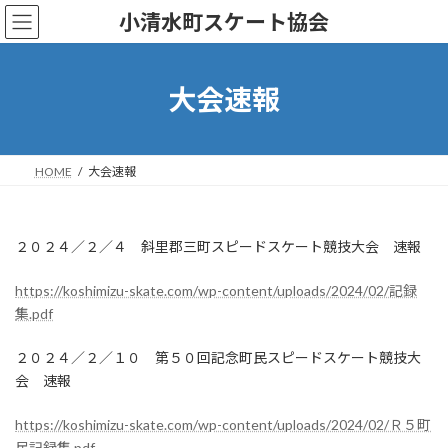
コ
ナ
小清水町スケート協会
ン
ビ
テ
ゲ
ン
ー
ツ
シ
大会速報
へ
ョ
ス
ン
キ
に
ッ
移
HOME
大会速報
プ
動
２０２４／２／４ 斜里郡三町スピードスケート競技大会 速報
https://koshimizu-skate.com/wp-content/uploads/2024/02/記録
集.pdf
２０２４／２／１０ 第５０回記念町民スピードスケート競技大
会 速報
https://koshimizu-skate.com/wp-content/uploads/2024/02/Ｒ５町
民記録集.pdf